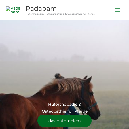
Zum
Padabam
Inhalt
Huforthopädie, Hufbearbeitung & Osteopathie für Pferde
springen
Huforthopädie &
Osteopathie für Pferde
das Hufproblem